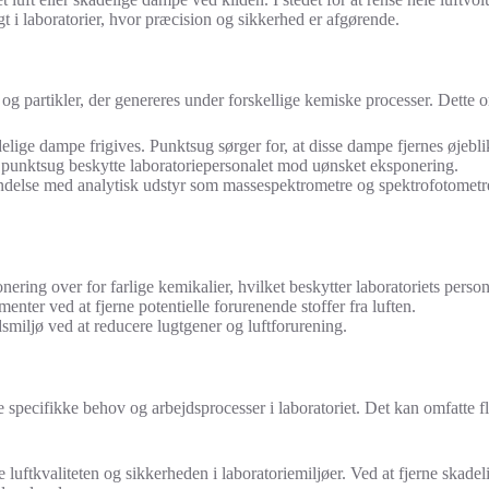
gt i laboratorier, hvor præcision og sikkerhed er afgørende.
 og partikler, der genereres under forskellige kemiske processer. Dette o
ge dampe frigives. Punktsug sørger for, at disse dampe fjernes øjeblikk
 punktsug beskytte laboratoriepersonalet mod uønsket eksponering.
ndelse med analytisk udstyr som massespektrometre og spektrofotometre
ring over for farlige kemikalier, hvilket beskytter laboratoriets person
nter ved at fjerne potentielle forurenende stoffer fra luften.
smiljø ved at reducere lugtgener og luftforurening.
de specifikke behov og arbejdsprocesser i laboratoriet. Det kan omfatte 
 luftkvaliteten og sikkerheden i laboratoriemiljøer. Ved at fjerne skade