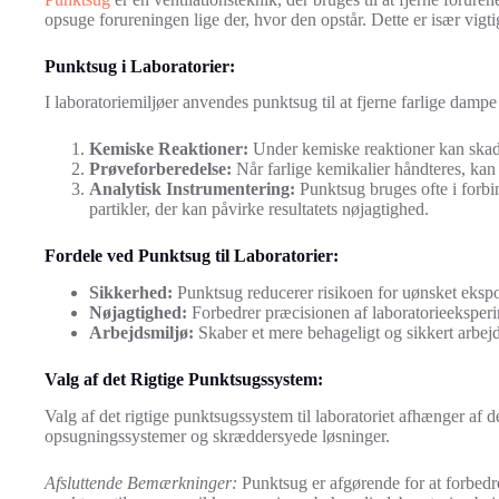
opsuge forureningen lige der, hvor den opstår. Dette er især vigti
Punktsug i Laboratorier:
I laboratoriemiljøer anvendes punktsug til at fjerne farlige dampe
Kemiske Reaktioner:
Under kemiske reaktioner kan skadeli
Prøveforberedelse:
Når farlige kemikalier håndteres, kan
Analytisk Instrumentering:
Punktsug bruges ofte i forbi
partikler, der kan påvirke resultatets nøjagtighed.
Fordele ved Punktsug til Laboratorier:
Sikkerhed:
Punktsug reducerer risikoen for uønsket ekspone
Nøjagtighed:
Forbedrer præcisionen af laboratorieeksperime
Arbejdsmiljø:
Skaber et mere behageligt og sikkert arbejd
Valg af det Rigtige Punktsugssystem:
Valg af det rigtige punktsugssystem til laboratoriet afhænger af 
opsugningssystemer og skræddersyede løsninger.
Afsluttende Bemærkninger:
Punktsug er afgørende for at forbedre