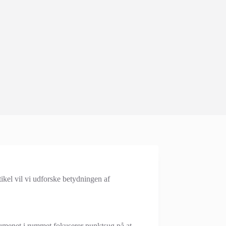
tikel vil vi udforske betydningen af
volumenet i rummet fokuserer punktsug på at