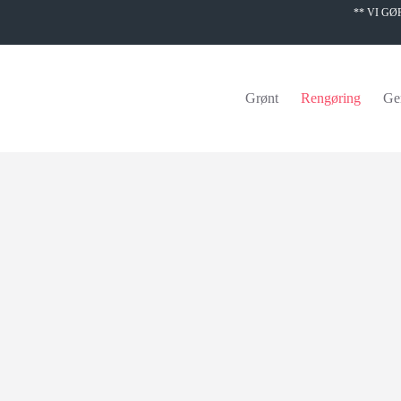
** VI G
Grønt
Rengøring
Ge