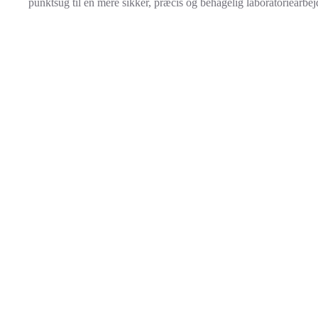
punktsug til en mere sikker, præcis og behagelig laboratoriearbej