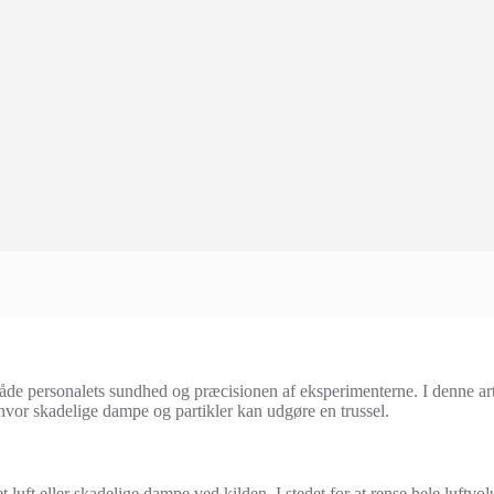
r både personalets sundhed og præcisionen af eksperimenterne. I denne ar
 hvor skadelige dampe og partikler kan udgøre en trussel.
net luft eller skadelige dampe ved kilden. I stedet for at rense hele luft